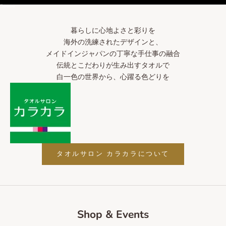
I18n Error: Missing interpolation value "page" for "項目に移動する {{ pag
I18n Error: Missing interpolation value "page" for "項目に移動する {{ pa
I18n Error: Missing interpolation value "page" for "項目に移動する {{ p
I18n Error: Missing interpolation value "page" for "項目に移動する {{ p
I18n Error: Missing interpolation value "page" for "項目に移動する {{ 
暮らしに心地よさと彩りを
海外の洗練されたデザインと、
メイドインジャパンの丁寧な手仕事の融合
伝統とこだわりが生み出すタオルで
白一色の世界から、心躍る色どりを
タオルサロン カラカラについて
Shop & Events