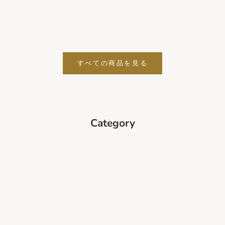
インテリアタオル小 シエメン
インテリアタオル 馬
カラフル
100*180cm
セール価格
セール価格
4,290円
4,290円
すべての商品を見る
Category