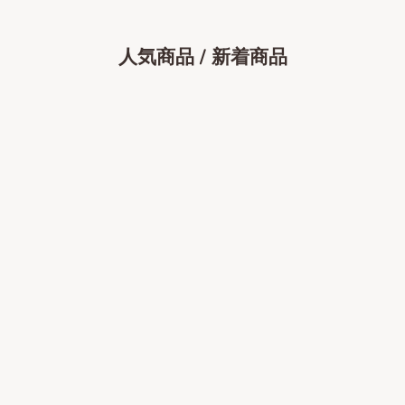
人気商品 / 新着商品
カートに追加
インテリアタオル小 ディム
100×180cm
カートに追加
セール価格
インテリアタオル小 ラシーネ
4,290円
ブルー 100×180cm
セール価格
4,290円