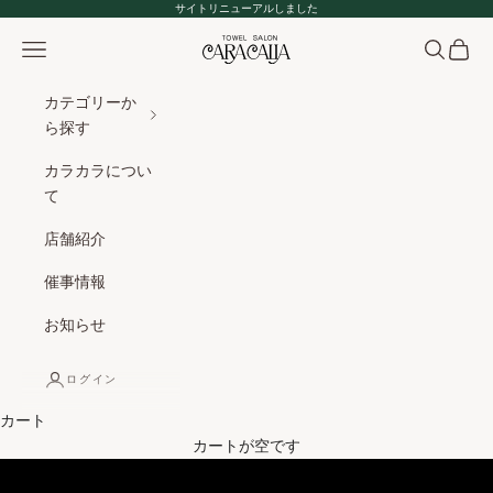
コンテンツへスキップ
サイトリニューアルしました
メニュー
検索
カート
タオルサロン カラ
カテゴリーか
ら探す
カラカラについ
て
店舗紹介
催事情報
お知らせ
ログイン
カート
カートが空です