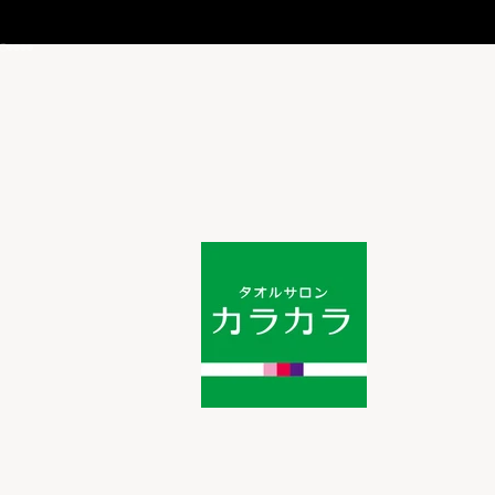
I18n Error: Missing interpolation value "page" for "項目に移動する {{ pag
I18n Error: Missing interpolation value "page" for "項目に移動する {{ pa
I18n Error: Missing interpolation value "page" for "項目に移動する {{ p
I18n Error: Missing interpolation value "page" for "項目に移動する {{ p
I18n Error: Missing interpolation value "page" for "項目に移動する {{ 