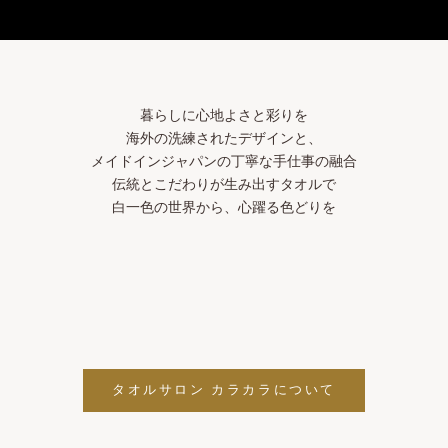
e }}"
ge }}"
age }}"
age }}"
page }}"
暮らしに心地よさと彩りを
海外の洗練されたデザインと、
メイドインジャパンの丁寧な手仕事の融合
伝統とこだわりが生み出すタオルで
白一色の世界から、心躍る色どりを
タオルサロン カラカラについて