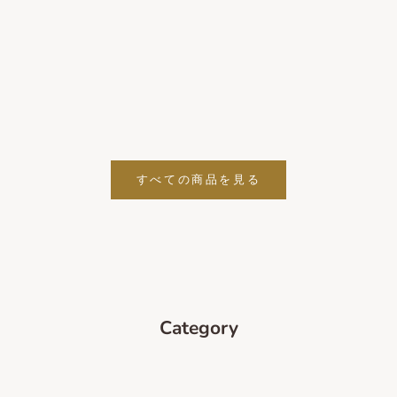
タオル小 ポイントローズ ピンク
インテリアタオル小 シエメ
グリーン 100×180cm
セール価格
4,290円
セール価格
4,290円
すべての商品を見る
Category